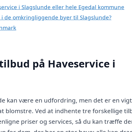
service i Slagslunde eller hele Egedal kommune
e i de omkringliggende byer til Slagslunde?
anmark
tilbud på Haveservice i
nde kan være en udfordring, men det er en vigt
at blomstre. Ved at indhente tre forskellige ti
nligne priser og services, så du kan træffe d
un for dem, der har en stor have; alle kan dra