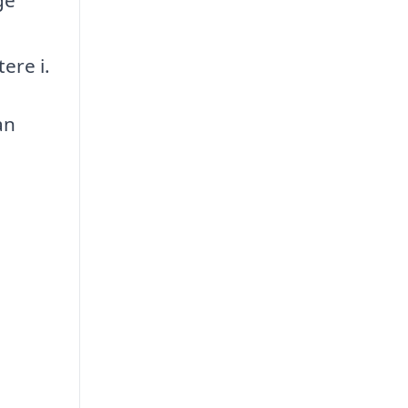
tere i.
an