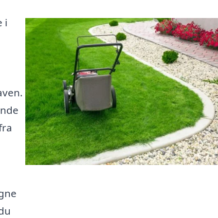
 i
gaven.
inde
fra
igne
 du