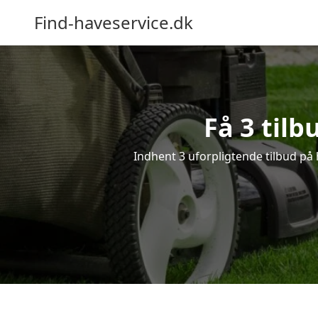
Find-haveservice.dk
Få 3 tilb
Indhent 3 uforpligtende tilbud på h