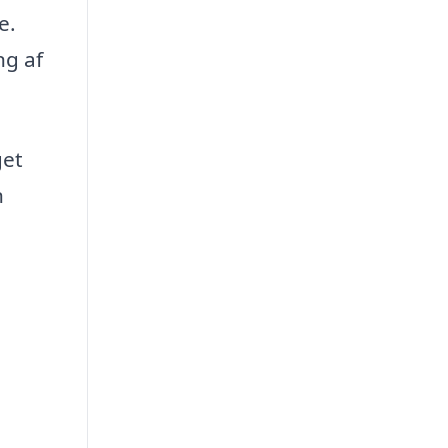
e.
ng af
get
n