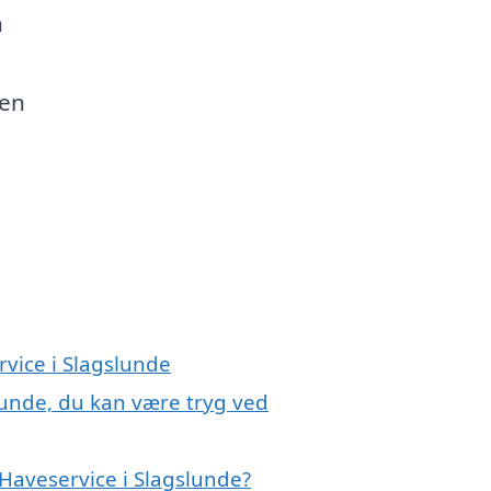
n
den
rvice i Slagslunde
lunde, du kan være tryg ved
Haveservice i Slagslunde?