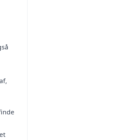
gså
af,
finde
et