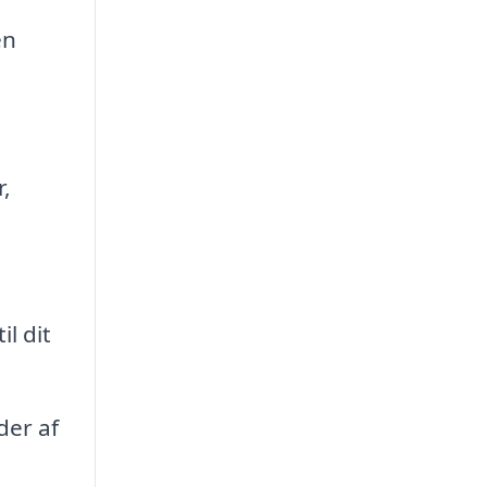
en
r,
l dit
der af