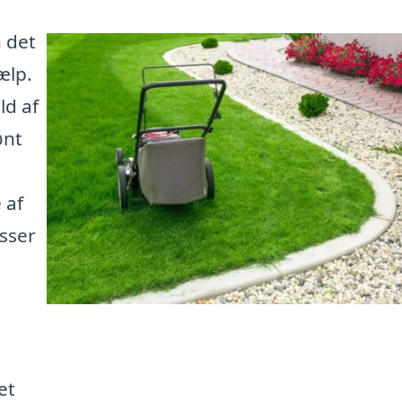
 det
ælp.
ld af
ønt
 af
sser
et