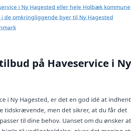
eservice i Ny Hagested eller hele Holbæk kommune
ce i de omkringliggende byer til Ny Hagested
anmark
tilbud på Haveservice i N
ice i Ny Hagested, er det en god idé at indhen
ke tidskrævende, men det sikrer, at du får det
 passer til dine behov. Uanset om du ønsker at
 hjælp til vedligeholdelse, giver det mening at