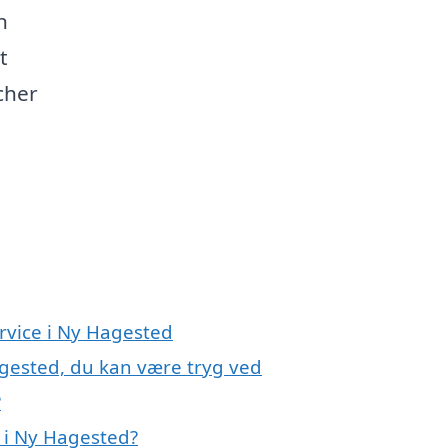
n
t
cher
rvice i Ny Hagested
agested, du kan være tryg ved
?
 i Ny Hagested?