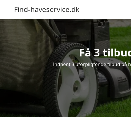
Find-haveservice.dk
Få 3 tilb
Indhent 3 uforpligtende tilbud på ha