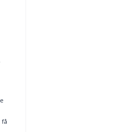
y
te
 få