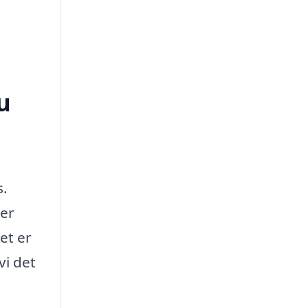
u
s.
 er
det er
vi det