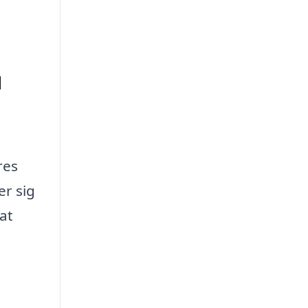
u
res
er sig
at