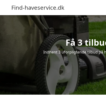
Find-haveservice.dk
Få 3 tilb
Indhent 3 uforpligtende tilbud på ha