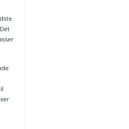
edste
 Det
asser
nde
il
sser