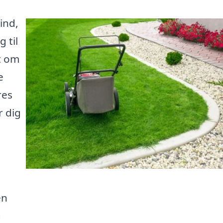
ind,
 til
t om
e
res
r dig
en
g