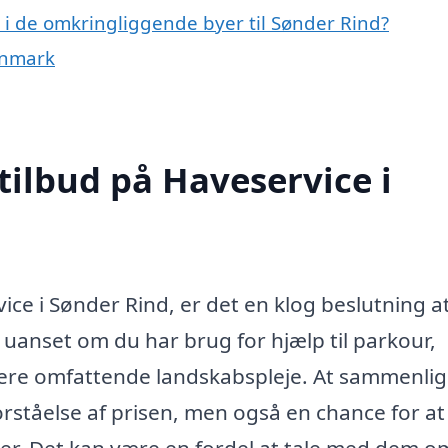
e i de omkringliggende byer til Sønder Rind?
anmark
tilbud på Haveservice i
ice i Sønder Rind, er det en klog beslutning a
 uanset om du har brug for hjælp til parkour,
mere omfattende landskabspleje. At sammenli
forståelse af prisen, men også en chance for at
maer. Det kan være en fordel at tale med dem o