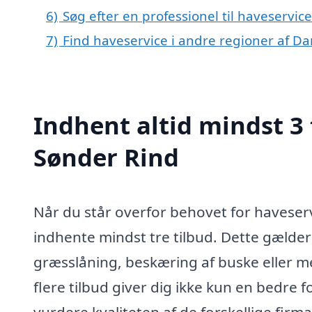
6)
Søg efter en professionel til haveservic
7)
Find haveservice i andre regioner af D
Indhent altid mindst 3 
Sønder Rind
Når du står overfor behovet for haveserv
indhente mindst tre tilbud. Dette gælder
græsslåning, beskæring af buske eller 
flere tilbud giver dig ikke kun en bedre 
vurdere kvaliteten af de forskellige fir