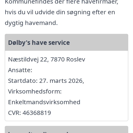
Kommunefindes der flere havefirmaer,
hvis du vil udvide din søgning efter en
dygtig havemand.
Dølby's have service
Næstildvej 22, 7870 Roslev
Ansatte:
Startdato: 27. marts 2026,
Virksomhedsform:
Enkeltmandsvirksomhed
CVR: 46368819