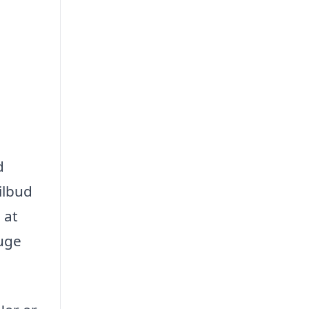
n
d
ilbud
 at
ruge