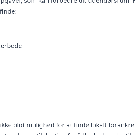
opgaver, som kan forbedre dit udendørsrum. 
finde:
terbede
ikke blot mulighed for at finde lokalt forankr