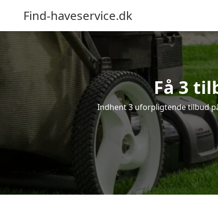
Find-haveservice.dk
Få 3 ti
Indhent 3 uforpligtende tilbud på