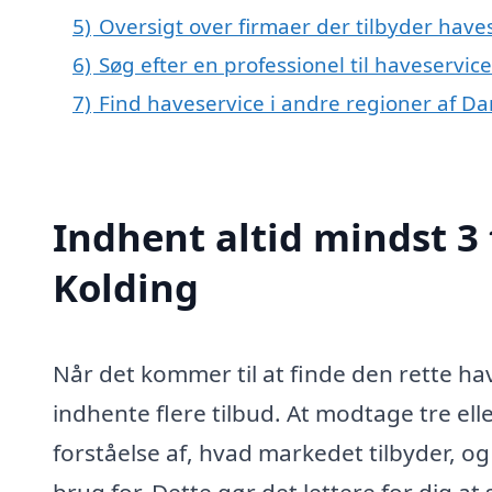
5)
Oversigt over firmaer der tilbyder have
6)
Søg efter en professionel til haveservic
7)
Find haveservice i andre regioner af D
Indhent altid mindst 3 
Kolding
Når det kommer til at finde den rette have
indhente flere tilbud. At modtage tre elle
forståelse af, hvad markedet tilbyder, og 
brug for. Dette gør det lettere for dig at