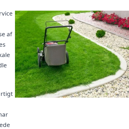
rvice
se af
es
kale
dle
rtigt
har
yede