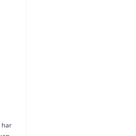
u har
 kan