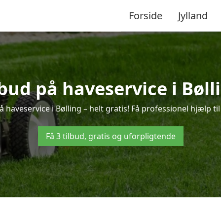
Forside
Jylland
lbud på haveservice i Bøll
 haveservice i Bølling – helt gratis! Få professionel hjælp ti
Få 3 tilbud, gratis og uforpligtende