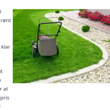
i
grønt
 klar
mt
p
r at
pris
l