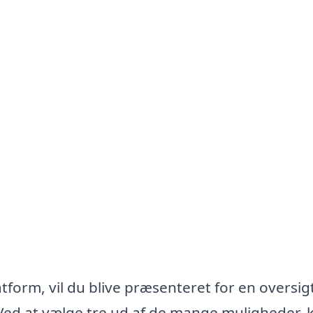
tform, vil du blive præsenteret for en oversig
. Ved at vælge tre ud af de mange muligheder, 