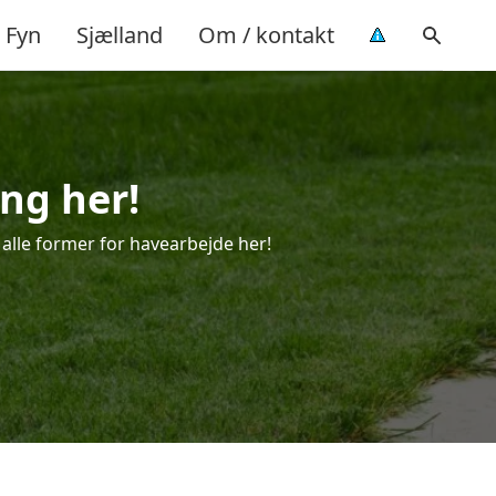
Fyn
Sjælland
Om / kontakt
ing her!
l alle former for havearbejde her!