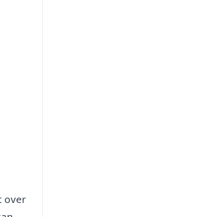
t over
kan