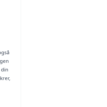
 også
ogen
 din
krer,