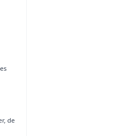
res
r, de