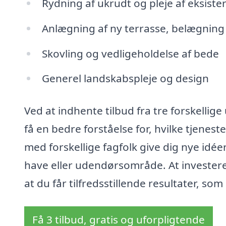
Rydning af ukrudt og pleje af eksist
Anlægning af ny terrasse, belægning e
Skovling og vedligeholdelse af bede
Generel landskabspleje og design
Ved at indhente tilbud fra tre forskelli
få en bedre forståelse for, hvilke tjenes
med forskellige fagfolk give dig nye idée
have eller udendørsområde. At investere ti
at du får tilfredsstillende resultater, s
Få 3 tilbud, gratis og uforpligtende