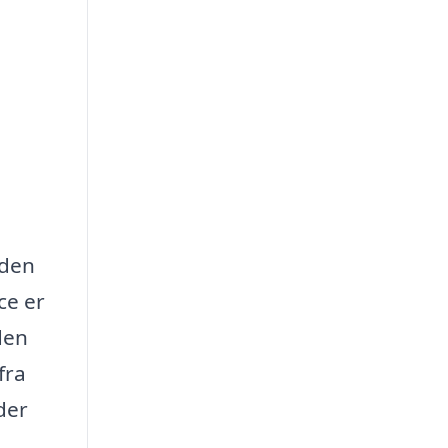
 den
ce er
 den
fra
der