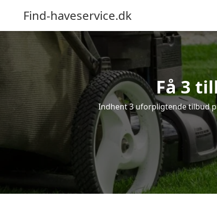
Find-haveservice.dk
Få 3 ti
Indhent 3 uforpligtende tilbud på