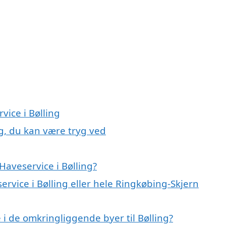
vice i Bølling
ng, du kan være tryg ved
aveservice i Bølling?
ervice i Bølling eller hele Ringkøbing-Skjern
e i de omkringliggende byer til Bølling?