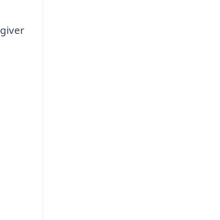
 giver
l