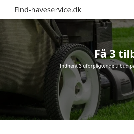
Find-haveservice.dk
Få 3 ti
Indhent 3 uforpligtende tilbud på 