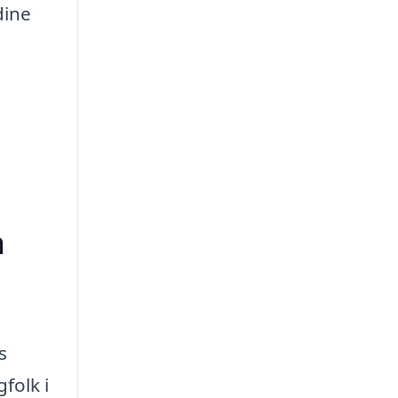
dine
n
s
folk i