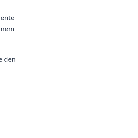
tente
ennem
re den