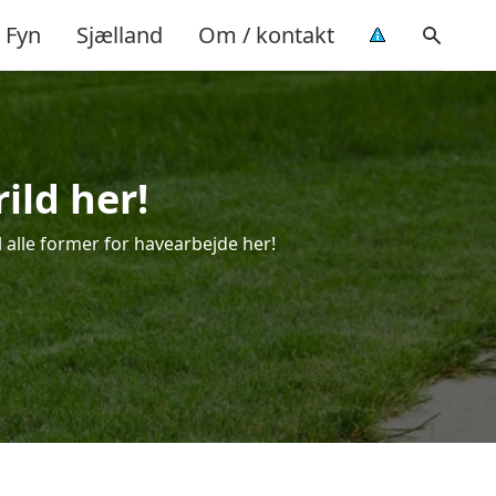
Fyn
Sjælland
Om / kontakt
ild her!
il alle former for havearbejde her!