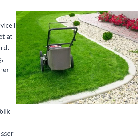
vice i
et at
ård.
g,
 her
blik
asser