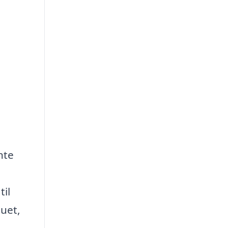
nte
til
auet,