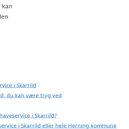
u kan
den
vice i Skarrild
ild, du kan være tryg ved
aveservice i Skarrild?
service i Skarrild eller hele Herning kommune