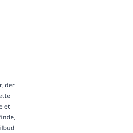
r, der
ette
e et
finde,
tilbud