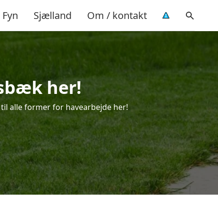
Fyn
Sjælland
Om / kontakt
nsbæk her!
til alle former for havearbejde her!