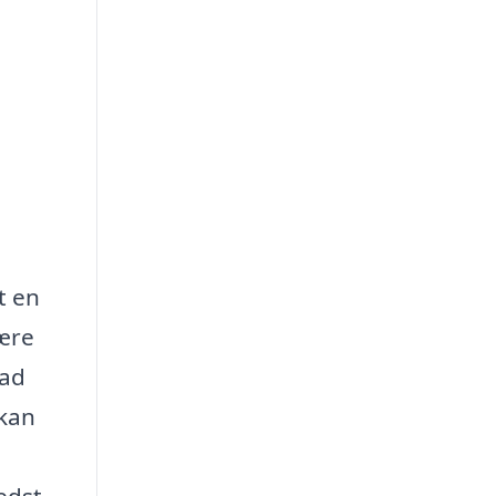
t en
være
vad
 kan
edst