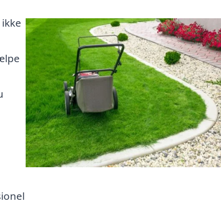
ikke
jælpe
u
sionel