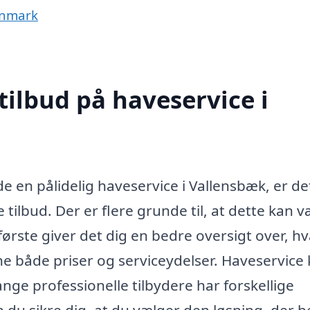
anmark
tilbud på haveservice i
e en pålidelig haveservice i Vallensbæk, er de
 tilbud. Der er flere grunde til, at dette kan 
ørste giver det dig en bedre oversigt over, h
e både priser og serviceydelser. Haveservice
ange professionelle tilbydere har forskellige
an du sikre dig, at du vælger den løsning, der b