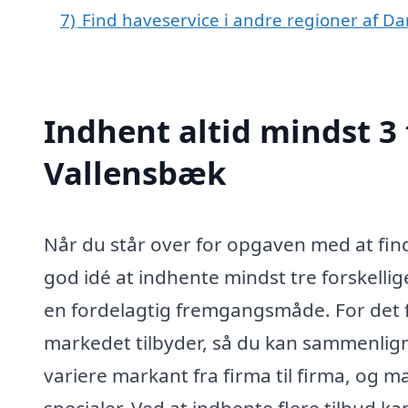
7)
Find haveservice i andre regioner af D
Indhent altid mindst 3 
Vallensbæk
Når du står over for opgaven med at find
god idé at indhente mindst tre forskellige
en fordelagtig fremgangsmåde. For det f
markedet tilbyder, så du kan sammenlign
variere markant fra firma til firma, og m
specialer. Ved at indhente flere tilbud k