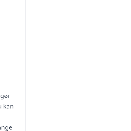
 gør
u kan
l
mange