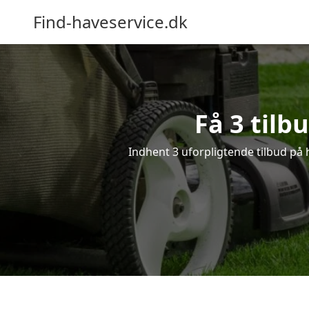
Find-haveservice.dk
Få 3 tilb
Indhent 3 uforpligtende tilbud på h