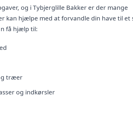
aver, og i Tybjerglille Bakker er der mange
r kan hjælpe med at forvandle din have til et
 få hjælp til:
bed
og træer
asser og indkørsler