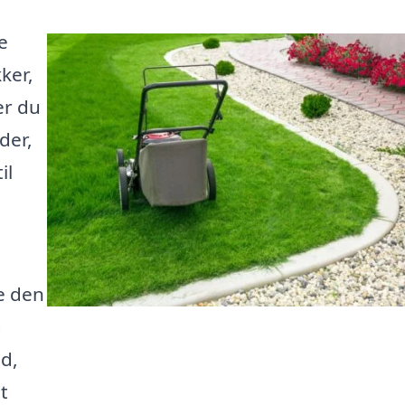
e
kker,
er du
der,
il
e den
g
d,
t