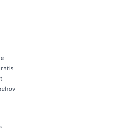
re
ratis
t
 behov
e