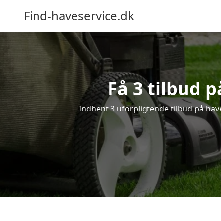
Find-haveservice.dk
Få 3 tilbud p
Indhent 3 uforpligtende tilbud på haves