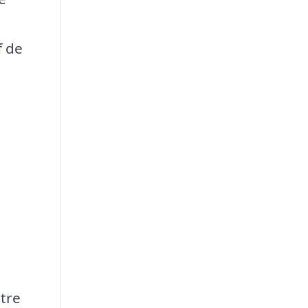
f de
tre