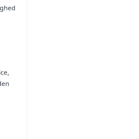
lighed
ice,
 den