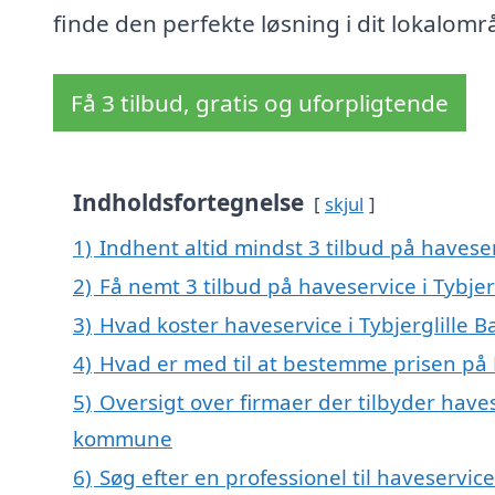
finde den perfekte løsning i dit lokalomr
Få 3 tilbud, gratis og uforpligtende
Indholdsfortegnelse
skjul
1)
Indhent altid mindst 3 tilbud på haveser
2)
Få nemt 3 tilbud på haveservice i Tybjer
3)
Hvad koster haveservice i Tybjerglille B
4)
Hvad er med til at bestemme prisen på H
5)
Oversigt over firmaer der tilbyder haves
kommune
6)
Søg efter en professionel til haveservic