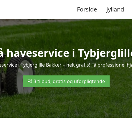
Forside
Jylland
å haveservice i Tybjerglil
ervice i Tybjerglille Bakker – helt gratis! Få professionel hj
Få 3 tilbud, gratis og uforpligtende