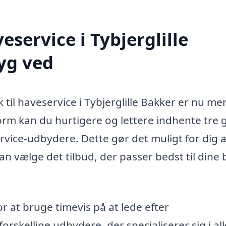
eservice i Tybjerglille
yg ved
 til haveservice i Tybjerglille Bakker er nu me
rm kan du hurtigere og lettere indhente tre g
rvice-udbydere. Dette gør det muligt for dig a
an vælge det tilbud, der passer bedst til dine
or at bruge timevis på at lede efter
orskellige udbydere, der specialiserer sig i all