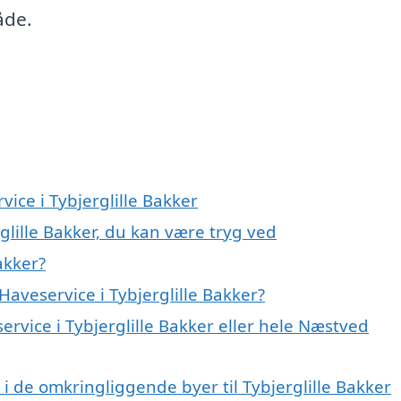
åde.
vice i Tybjerglille Bakker
glille Bakker, du kan være tryg ved
akker?
aveservice i Tybjerglille Bakker?
ervice i Tybjerglille Bakker eller hele Næstved
e i de omkringliggende byer til Tybjerglille Bakker