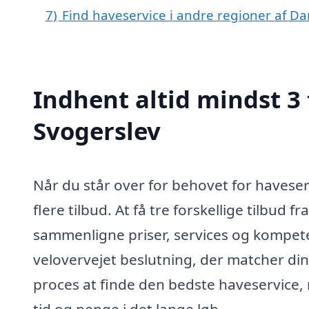
7)
Find haveservice i andre regioner af D
Indhent altid mindst 3 
Svogerslev
Når du står over for behovet for haveserv
flere tilbud. At få tre forskellige tilbud f
sammenligne priser, services og kompet
velovervejet beslutning, der matcher d
proces at finde den bedste haveservice, 
tid og penge i det lange løb.