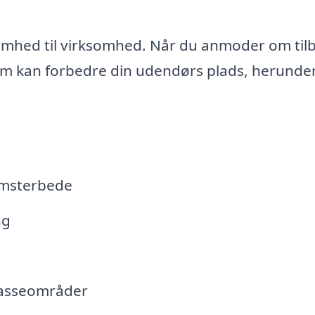
omhed til virksomhed. Når du anmoder om til
som kan forbedre din udendørs plads, herunder
omsterbede
ng
rrasseområder