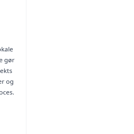
okale
e gør
jekts
er og
roces.