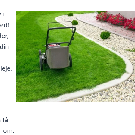
 i
ted!
er,
 din
leje,
 få
r om.