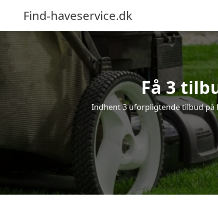
Find-haveservice.dk
Få 3 tilb
Indhent 3 uforpligtende tilbud på h