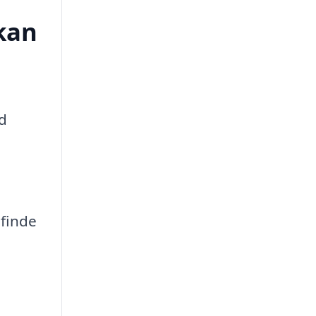
 kan
ed
 finde