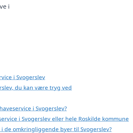
ve i
vice i Svogerslev
rslev, du kan være tryg ved
haveservice i Svogerslev?
service i Svogerslev eller hele Roskilde kommune
e i de omkringliggende byer til Svogerslev?