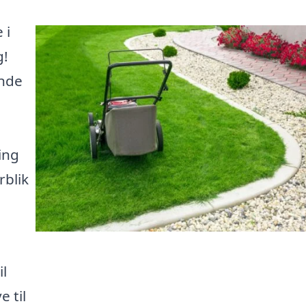
 i
g!
inde
.
ing
rblik
il
 til