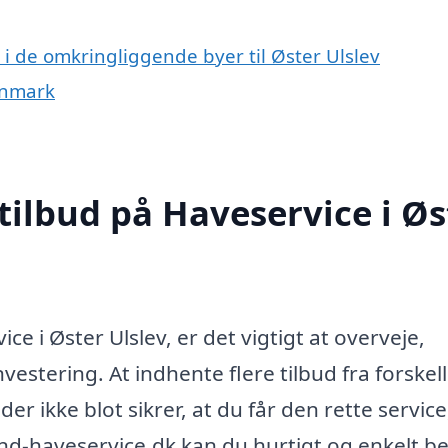
e i de omkringliggende byer til Øster Ulslev
anmark
tilbud på Haveservice i Øs
e i Øster Ulslev, er det vigtigt at overveje,
vestering. At indhente flere tilbud fra forskel
er ikke blot sikrer, at du får den rette servic
find-haveservice.dk kan du hurtigt og enkelt bes