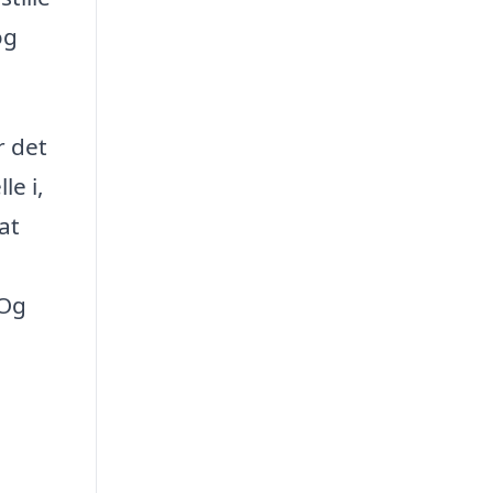
og
r det
le i,
at
 Og
e