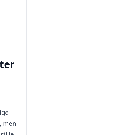
ter
lige
e, men
tille