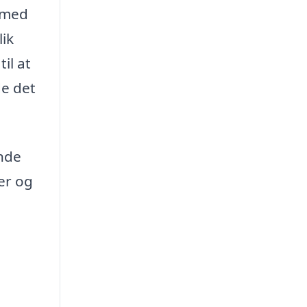
g med
lik
il at
de det
ende
ser og