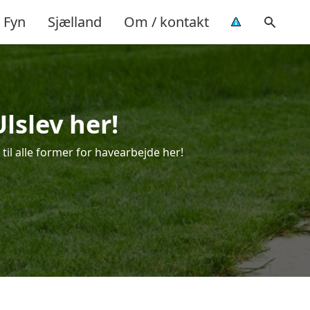
Fyn
Sjælland
Om / kontakt
lslev her!
 til alle former for havearbejde her!