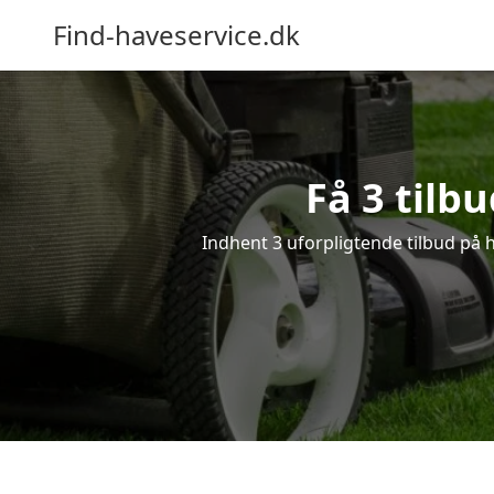
Find-haveservice.dk
Få 3 tilb
Indhent 3 uforpligtende tilbud på ha