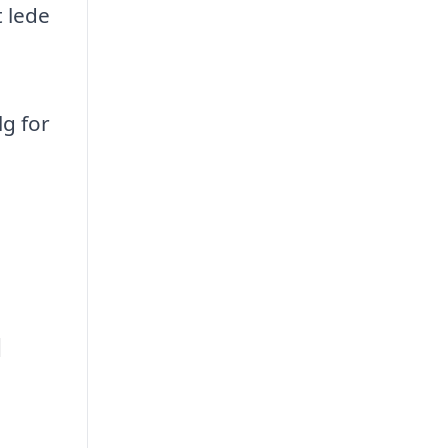
t lede
lg for
u