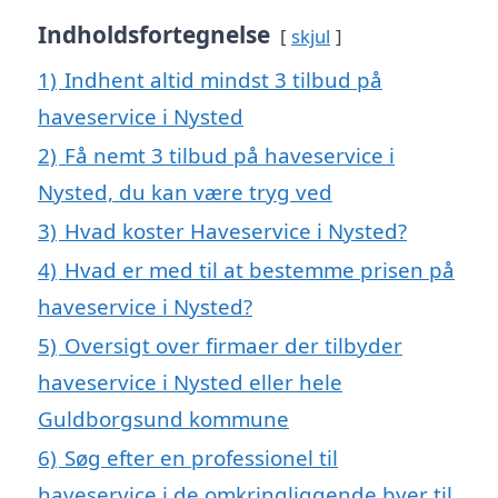
Indholdsfortegnelse
skjul
1)
Indhent altid mindst 3 tilbud på
haveservice i Nysted
2)
Få nemt 3 tilbud på haveservice i
Nysted, du kan være tryg ved
3)
Hvad koster Haveservice i Nysted?
4)
Hvad er med til at bestemme prisen på
haveservice i Nysted?
5)
Oversigt over firmaer der tilbyder
haveservice i Nysted eller hele
Guldborgsund kommune
6)
Søg efter en professionel til
haveservice i de omkringliggende byer til