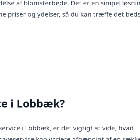
else af blomsterbede. Det er en simpel løsni
e priser og ydelser, så du kan træffe det bed
ce i Lobbæk?
ervice i Lobbæk, er det vigtigt at vide, hvad
haveservice kan variere afhængigt af en rækk