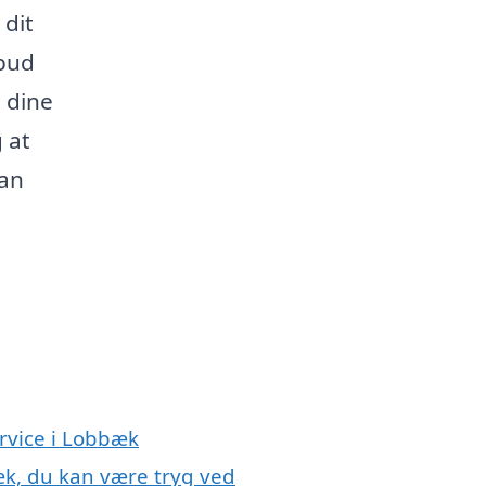
 dit
lbud
l dine
 at
kan
rvice i Lobbæk
æk, du kan være tryg ved