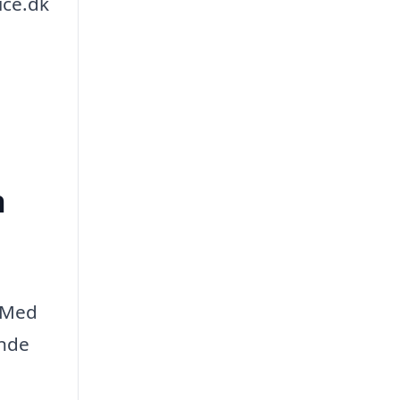
ice.dk
n
. Med
ende