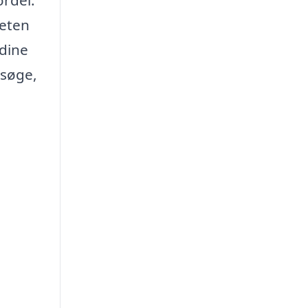
teten
 dine
rsøge,