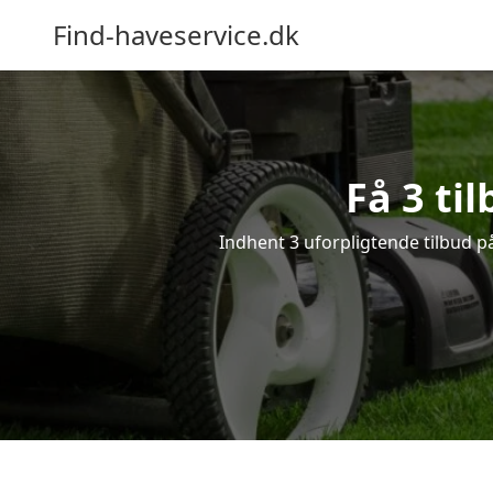
Find-haveservice.dk
Få 3 ti
Indhent 3 uforpligtende tilbud på