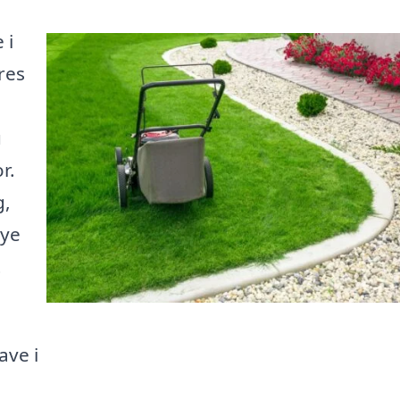
 i
res
u
r.
g,
nye
t
ave i