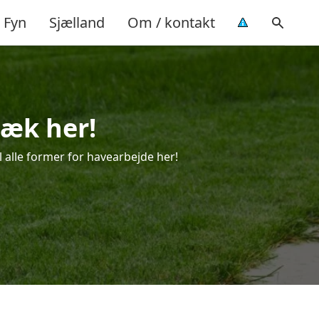
Fyn
Sjælland
Om / kontakt
bæk her!
l alle former for havearbejde her!