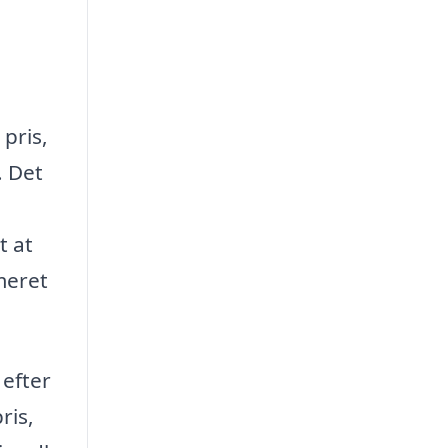
pris,
. Det
t at
meret
 efter
ris,