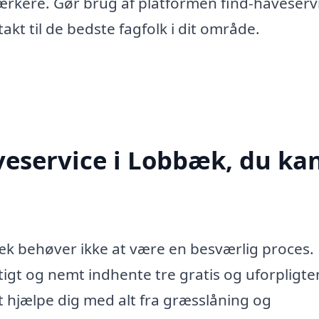
ærkere. Gør brug af platformen find-haveserv
akt til de bedste fagfolk i dit område.
veservice i Lobbæk, du ka
bæk behøver ikke at være en besværlig proces
tigt og nemt indhente tre gratis og uforpligt
l at hjælpe dig med alt fra græsslåning og