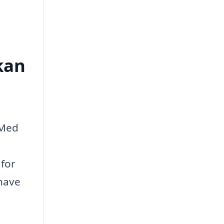
kan
 Med
 for
 have