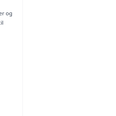
er og
il