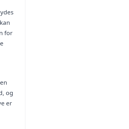
bydes
 kan
n for
le
den
d, og
ve er