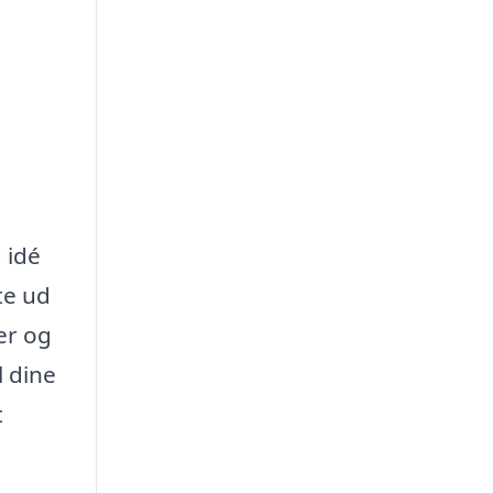
 idé
te ud
er og
l dine
t