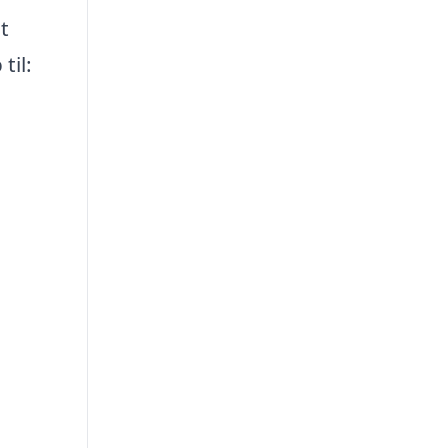
t
til: