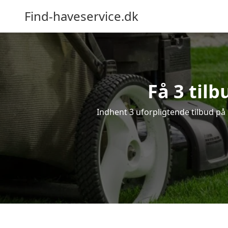
Find-haveservice.dk
Få 3 tilb
Indhent 3 uforpligtende tilbud på h