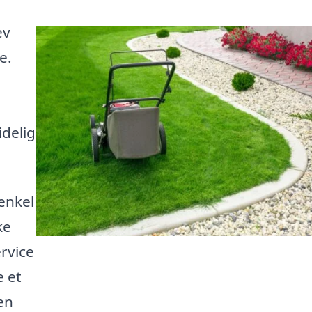
ev
e.
idelig
enkel
ke
ervice
e et
en