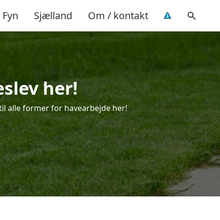
Fyn
Sjælland
Om / kontakt
eslev her!
til alle former for havearbejde her!