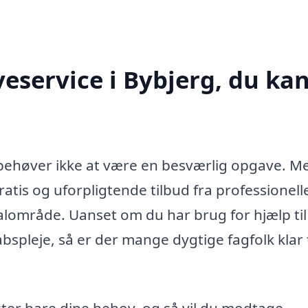
eservice i Bybjerg, du ka
g behøver ikke at være en besværlig opgave. M
atis og uforpligtende tilbud fra professionell
okalområde. Uanset om du har brug for hjælp til
spleje, så er der mange dygtige fagfolk klar t