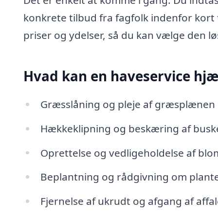
Det er enkelt at komme i gang. Du indta
konkrete tilbud fra fagfolk indenfor kort
priser og ydelser, så du kan vælge den lø
Hvad kan en haveservice hj
Græsslåning og pleje af græsplænen
Hækkeklipning og beskæring af busk
Oprettelse og vedligeholdelse af bl
Beplantning og rådgivning om plant
Fjernelse af ukrudt og afgang af affa