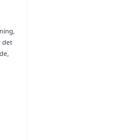
ning,
r det
åde,