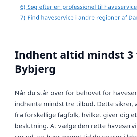
6)
Søg efter en professionel til haveservic
7)
Find haveservice i andre regioner af D
Indhent altid mindst 3 
Bybjerg
Når du står over for behovet for haveserv
indhente mindst tre tilbud. Dette sikrer,
fra forskellige fagfolk, hvilket giver dig 
beslutning. At vælge den rette haveservi
ser ud, og hvor meget tid du sparer i løbe