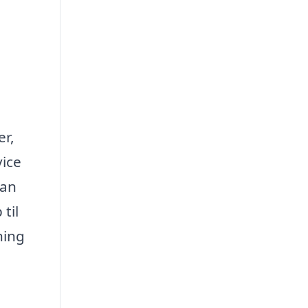
er,
vice
kan
til
ning