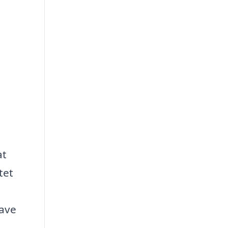
at
tet
have