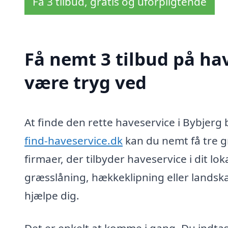
Få 3 tilbud, gratis og uforpligtende
Få nemt 3 tilbud på hav
være tryg ved
At finde den rette haveservice i Bybjer
find-haveservice.dk
kan du nemt få tre gr
firmaer, der tilbyder haveservice i dit l
græsslåning, hækkeklipning eller landskab
hjælpe dig.