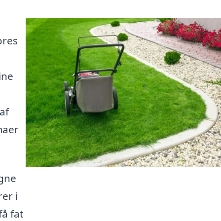
ores
ine
af
maer
igne
er i
få fat