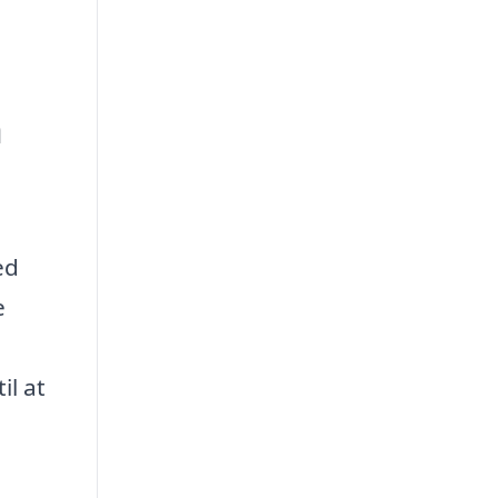
n
ed
e
il at