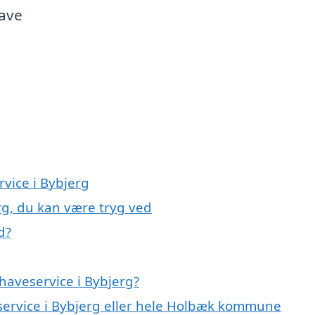
have
rvice i Bybjerg
rg, du kan være tryg ved
d?
haveservice i Bybjerg?
eservice i Bybjerg eller hele Holbæk kommune