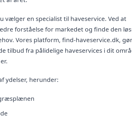
 vælger en specialist til haveservice. Ved at
bedre forståelse for markedet og finde den løs
behov. Vores platform, find-haveservice.dk, gø
de tilbud fra pålidelige haveservices i dit omr
er.
af ydelser, herunder:
f græsplænen
ede