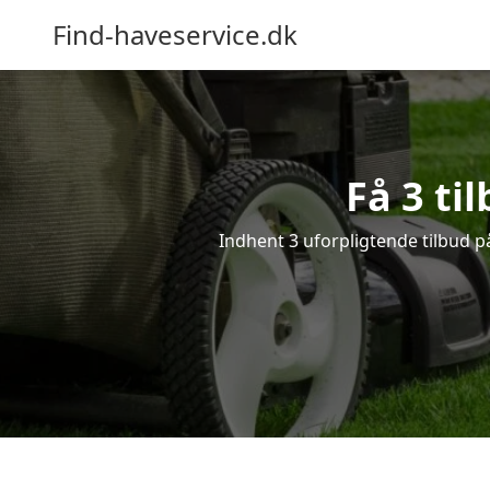
Find-haveservice.dk
Få 3 ti
Indhent 3 uforpligtende tilbud på