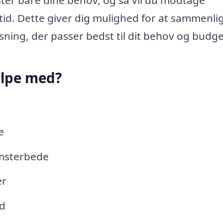
ster bare dine behov, og så vil du modtage
 tid. Dette giver dig mulighed for at sammenli
sning, der passer bedst til dit behov og budge
ælpe med?
e
omsterbede
er
ld