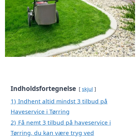
Indholdsfortegnelse
skjul
1)
Indhent altid mindst 3 tilbud på
Haveservice i Tørring
2)
Få nemt 3 tilbud på haveservice i
Tørring, du kan være tryg ved