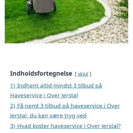
Indholdsfortegnelse
skjul
1)
Indhent altid mindst 3 tilbud på
Haveservice i Over Jerstal
2)
Få nemt 3 tilbud på haveservice i Over
Jerstal, du kan være tryg ved
3)
Hvad koster haveservice i Over Jerstal?