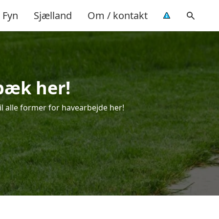
Fyn
Sjælland
Om / kontakt
dbæk her!
il alle former for havearbejde her!