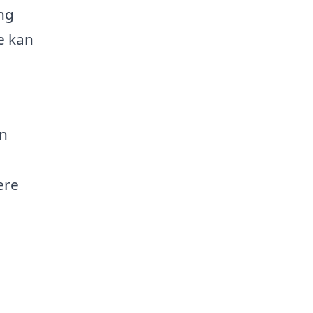
ang
e kan
en
ere