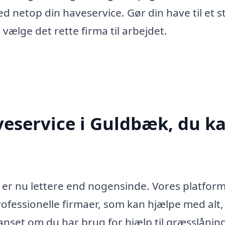
med netop din haveservice. Gør din have til et s
vælge det rette firma til arbejdet.
veservice i Guldbæk, du k
 er nu lettere end nogensinde. Vores platfor
 professionelle firmaer, som kan hjælpe med alt
anset om du har brug for hjælp til græsslånin