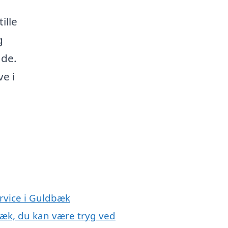
ille
g
de.
ve i
ervice i Guldbæk
bæk, du kan være tryg ved