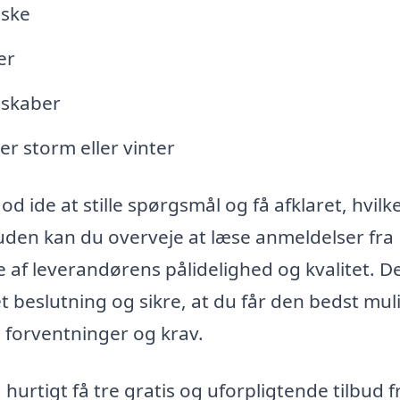
uske
er
dskaber
r storm eller vinter
 ide at stille spørgsmål og få afklaret, hvilk
suden kan du overveje at læse anmeldelser fra
e af leverandørens pålidelighed og kvalitet. D
t beslutning og sikre, at du får den bedst mul
 forventninger og krav.
urtigt få tre gratis og uforpligtende tilbud f