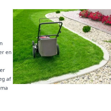
en
er en
er
æg af
irma