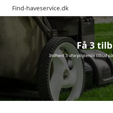
Find-haveservice.dk
Få 3 til
Indhent 3 uforpligtende tilbud på 