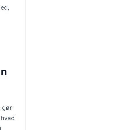
ted,
an
m gør
, hvad
g,