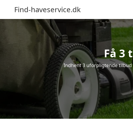
Find-haveservice.dk
Få 3 
Indhent 3 uforpligtende tilbud p