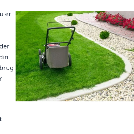
u er
e
 der
 din
 brug
r
t