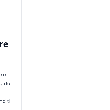
re
form
og du
d til