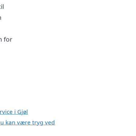
il
n
n for
vice i Gjøl
 du kan være tryg ved