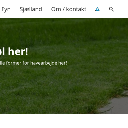
Fyn
Sjælland
Om / kontakt
l her!
 alle former for havearbejde her!