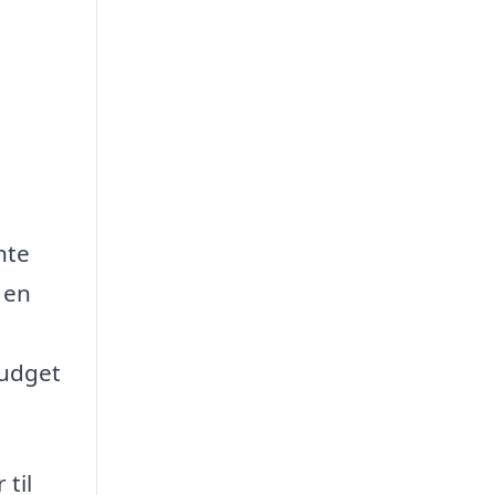
nte
 en
budget
 til