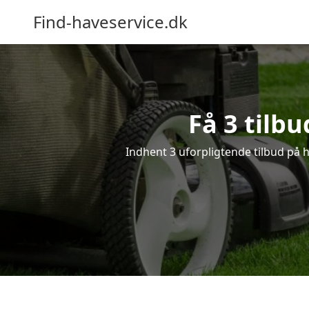
Find-haveservice.dk
Få 3 tilb
Indhent 3 uforpligtende tilbud på h