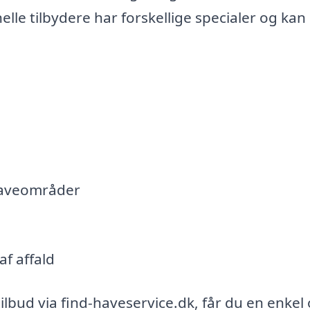
lle tilbydere har forskellige specialer og kan
haveområder
f affald
tilbud via find-haveservice.dk, får du en enkel