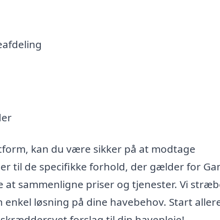
eafdeling
der
atform, kan du være sikker på at modtage
er til de specifikke forhold, der gælder for G
e at sammenligne priser og tjenester. Vi stræb
n enkel løsning på dine havebehov. Start aller
skræddersyet forslag til din havepleje!