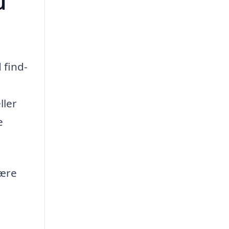
u
 find-
ller
e
lære