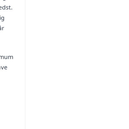
edst.
ig
år
nimum
ave