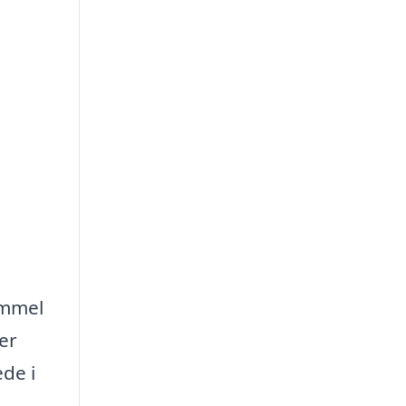
ammel
er
ede i