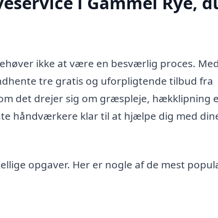
veservice i Gammel Rye, d
ehøver ikke at være en besværlig proces. Med
dhente tre gratis og uforpligtende tilbud fra
 om det drejer sig om græspleje, hækklipning e
e håndværkere klar til at hjælpe dig med din
llige opgaver. Her er nogle af de mest popu