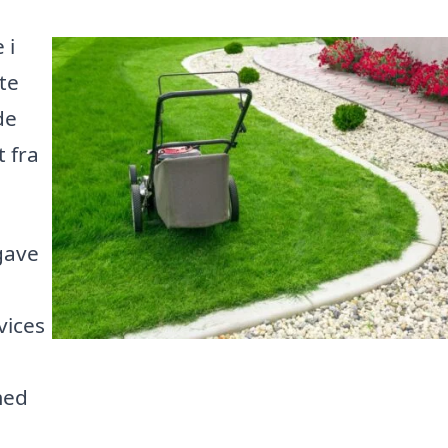
 i
te
de
t fra
gave
u
vices
med